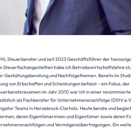
H), Steuerberater und seit 2023 Geschäftsführer der taxnavi
 Steuerfachangestellten habe ich Betriebswirtschaftslehre stu
er Gestaltungsberatung und Nachfolgethemen. Bereits im Studi
tung von Erbschaften und Schenkungen befasst – ein Fokus, der 
uerberaterexamen im Jahr 2010 war ich in einer renommierten
usätzlich als Fachberater für Unternehmensnachfolge (DStV e.V.)
navigator Teams in Herzebrock-Clarholz. Heute berate und begle
formen, deren Eigentümerinnen und Eigentümer sowie deren Fa
ternehmensnachfolgen und Vermögensübertragungen. Ein weiter