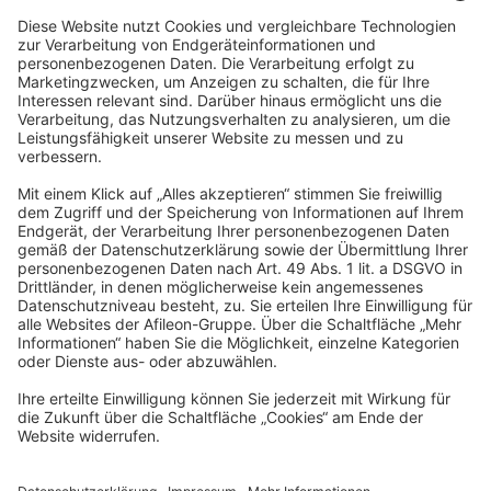
navigator Gruppe
Carl-Bertelsmann-Straße 29
33332 Gütersloh
kontakt@navigator-gruppe.de
Impressum
Datenschutz
Hinweisgeber
Barrierefreiheitserklärung
Cookies