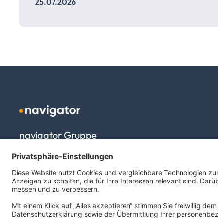
25.07.2026
navigator Gruppe
Carl-Bertelsmann-Straße 29
33332 Gütersloh
kontakt@navigator-gruppe.de