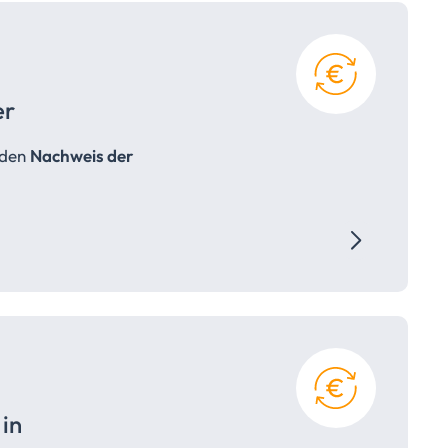
er
 den
Nachweis der
in