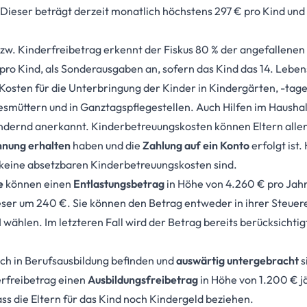
Dieser beträgt derzeit monatlich höchstens 297 € pro Kind u
bzw. Kinderfreibetrag erkennt der Fiskus 80 % der angefallenen
pro Kind, als Sonderausgaben an, sofern das Kind das 14. Leben
e Kosten für die Unterbringung der Kinder in Kindergärten, -tag
esmüttern und in Ganztagspflegestellen. Auch Hilfen im Haushalt
dernd anerkannt. Kinderbetreuungskosten können Eltern aller
nung erhalten
haben und die
Zahlung auf ein Konto
erfolgt ist.
keine absetzbaren Kinderbetreuungskosten sind.
e
können einen
Entlastungsbetrag
in Höhe von 4.260 € pro Jahr
ieser um 240 €. Sie können den Betrag entweder in ihrer Steue
I wählen. Im letzteren Fall wird der Betrag bereits berücksicht
sich in Berufsausbildung befinden und
auswärtig untergebracht
s
erfreibetrag einen
Ausbildungsfreibetrag
in Höhe von 1.200 € jä
ass die Eltern für das Kind noch Kindergeld beziehen.