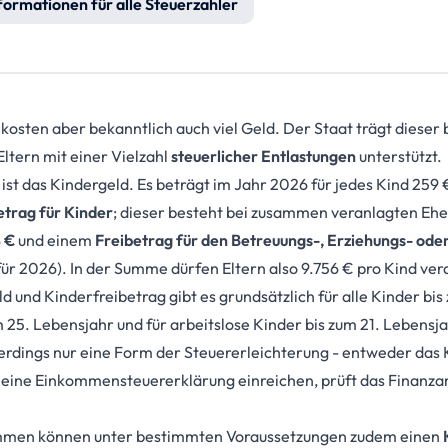
formationen für alle Steuerzahler
kosten aber bekanntlich auch viel Geld. Der Staat trägt diese
ltern mit einer Vielzahl
steuerlicher Entlastungen
unterstützt.
st das Kindergeld. Es beträgt im Jahr 2026 für jedes Kind 259 
etrag für Kinder
; dieser besteht bei zusammen veranlagten Eh
 €
und einem
Freibetrag für den Betreuungs-, Erziehungs- ode
ür 2026). In der Summe dürfen Eltern also 9.756 € pro Kind ver
 und Kinderfreibetrag gibt es grundsätzlich für alle Kinder bis 
m 25. Lebensjahr und für arbeitslose Kinder bis zum 21. Lebensja
lerdings nur eine Form der Steuererleichterung - entweder das
 eine Einkommensteuererklärung einreichen, prüft das Finanzam
ommen können unter bestimmten Voraussetzungen zudem einen