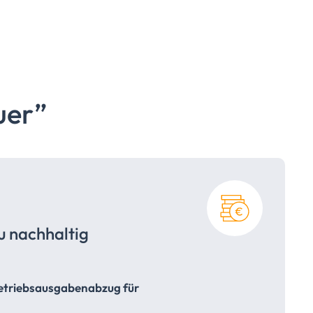
uer”
u nachhaltig
etriebsausgabenabzug für