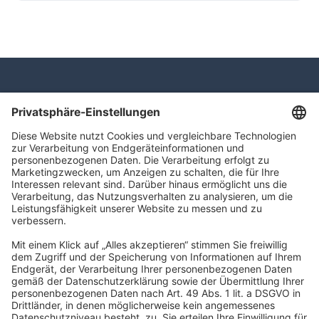
navigator Gruppe
Carl-Bertelsmann-Straße 29
33332 Gütersloh
kontakt@navigator-gruppe.de
Impressum
Datenschutz
Hinweisgeber