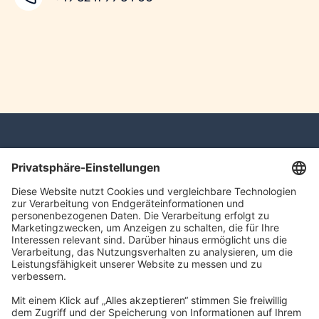
navigator Gruppe
Carl-Bertelsmann-Straße 29
33332 Gütersloh
kontakt@navigator-gruppe.de
Impressum