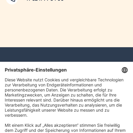
navigator Gruppe
Carl-Bertelsmann-Straße 29
33332 Gütersloh
kontakt@navigator-gruppe.de
Impressum